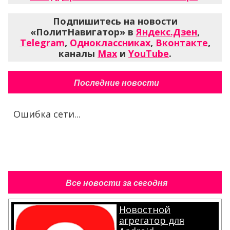
Подпишитесь на новости
«ПолитНавигатор» в
Яндекс.Дзен
,
Telegram
,
Одноклассниках
,
Вконтакте
,
каналы
Max
и
YouTube
.
Последние новости
Ошибка сети...
Все новости за сегодня
Новостной
агрегатор для