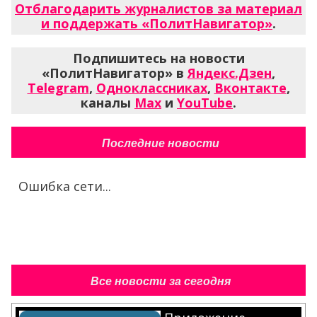
Отблагодарить журналистов за материал
и поддержать «ПолитНавигатор»
.
Подпишитесь на новости
«ПолитНавигатор» в
Яндекс.Дзен
,
Telegram
,
Одноклассниках
,
Вконтакте
,
каналы
Max
и
YouTube
.
Последние новости
Ошибка сети...
Все новости за сегодня