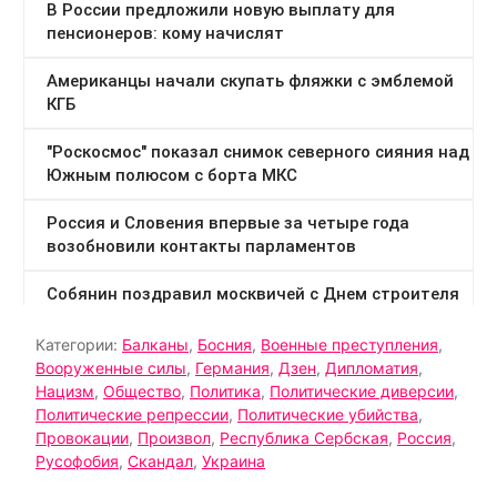
Категории:
Балканы
,
Босния
,
Военные преступления
,
Вооруженные силы
,
Германия
,
Дзен
,
Дипломатия
,
Нацизм
,
Общество
,
Политика
,
Политические диверсии
,
Политические репрессии
,
Политические убийства
,
Провокации
,
Произвол
,
Республика Сербская
,
Россия
,
Русофобия
,
Скандал
,
Украина