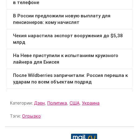
Категории:
Дзен
,
Политика
,
США
,
Украина
Тэги:
Огрызко