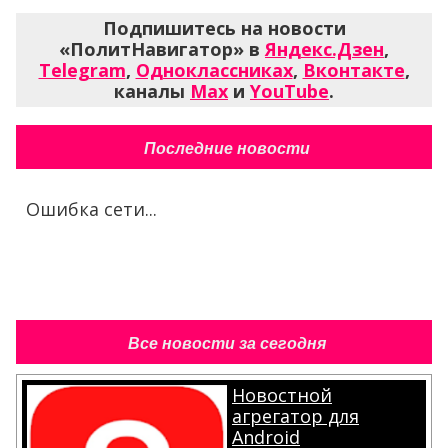
Подпишитесь на новости
«ПолитНавигатор» в
Яндекс.Дзен
,
Telegram
,
Одноклассниках
,
Вконтакте
,
каналы
Max
и
YouTube
.
Последние новости
Ошибка сети...
Все новости за сегодня
Новостной
агрегатор для
Android