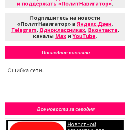
и поддержать «ПолитНавигатор»
.
Подпишитесь на новости
«ПолитНавигатор» в
Яндекс.Дзен
,
Telegram
,
Одноклассниках
,
Вконтакте
,
каналы
Max
и
YouTube
.
Последние новости
Ошибка сети...
Все новости за сегодня
Новостной