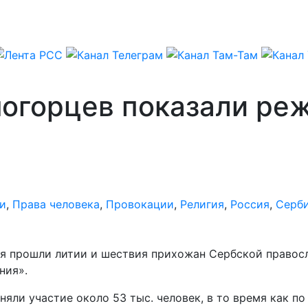
ногорцев показали ре
и
,
Права человека
,
Провокации
,
Религия
,
Россия
,
Серб
я прошли литии и шествия прихожан Сербской правосл
ния».
иняли участие около 53 тыс. человек, в то время как 