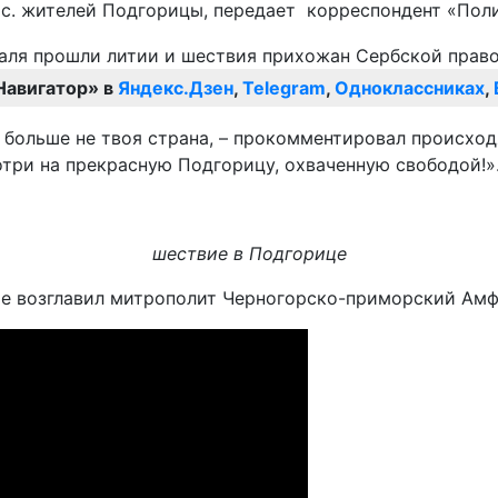
ыс. жителей Подгорицы, передает корреспондент «Пол
Навигатор» в
Яндекс.Дзен
,
Telegram
,
Одноклассниках
,
о больше не твоя страна, – прокомментировал происхо
три на прекрасную Подгорицу, охваченную свободой!»
шествие в Подгорице
ие возглавил митрополит Черногорско-приморский Амф