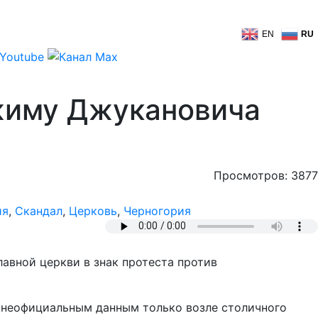
EN
RU
жиму Джукановича
Просмотров: 3877
ия
,
Скандал
,
Церковь
,
Черногория
авной церкви в знак протеста против
по неофициальным данным только возле столичного