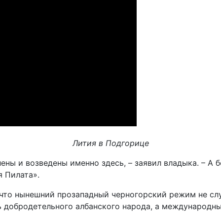
Лития в Подгорице
ены и возведены именно здесь, – заявил владыка. – А б
я Пилата».
что нынешний прозападный черногорский режим не слу
ь добродетельного албанского народа, а международн