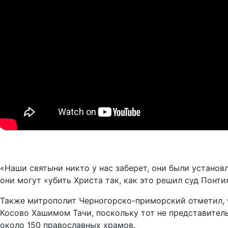
«Наши святыни никто у нас заберет, они были установл
они могут «убить Христа так, как это решил суд Понти
Также митрополит Черногорско-приморский отметил, 
Косово Хашимом Тачи, поскольку тот не представител
около 150 православных храмов.