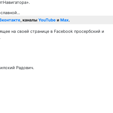
итНавигатора».
Вконтакте
, каналы
YouTube
и
Max
.
дящее на своей странице в Facebook просербский и
.
илохий Радович.