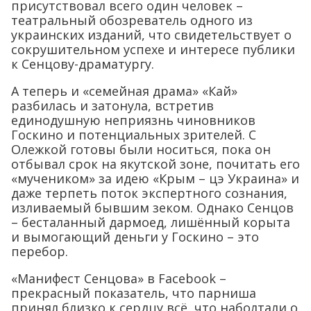
присутствовал всего один человек –
театральный обозреватель одного из
украинских изданий, что свидетельствует о
сокрушительном успехе и интересе публики
к Сенцову-драматургу.
А теперь и «семейная драма» «Кай»
разбилась и затонула, встретив
единодушную неприязнь чиновников
Госкино и потенциальных зрителей. С
Олежкой готовы были носиться, пока он
отбывал срок на якутской зоне, почитать его
«мучеником» за идею «Крым – цэ Украина» и
даже терпеть поток экспертного сознания,
изливаемый бывшим зеком. Однако Сенцов
– бесталанный дармоед, лишённый корыта
и вымогающий деньги у Госкино – это
перебор.
«Манифест Сенцова» в Facebook –
прекрасный показатель, что парниша
принял близко к сердцу всё, что наболтали о