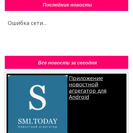
Последние новости
Ошибка сети...
Все новости за сегодня
Приложение
новостной
агрегатор для
Android
.