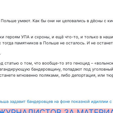
в Польше умеют. Как бы они ни целовались в дёсны с 
 героям УПА и схроны, и ещё что-то, и только в наш
тогда памятников в Польше не осталось. И не останетс
.
од статью о том, что вообще-то это геноцид – «волынс
агандирующую бандеровщину, попадают под уголовный 
станете мгновенно поляками, либо депортация, или тюр
ьша задавит бандеровцев на фоне показной идиллии с
ЖУРНАЛИСТОВ ЗА МАТЕРИ