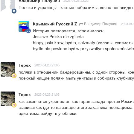
Владимир Полунин
2023.04.23 22:22
Поляки и украинцы - клятые побратимы, вечно ненавидят 
Крымский Русский Z
Владимир Полунин
2023.04.
История повторяется, вспомнилось:

Jeszcze Polska nie zginęła

hłopy, psia krew, bydło, shizmaty (холопы, схизматы
bydło nie powinno być w przyzwoitym społeczeństw
Терех
2023.04.23 21:05
поляки в отношении бандеровщины, с одной стороны, конечн
поехжай нищие поляки мыть унитазы и собирать клубнику 
Терех
2023.04.23 21:03
как закончится укропистан как таран запада против Росси
вышиватках где-то на западе этого заказника неонацизма 
идиотизма войдут в учебники.