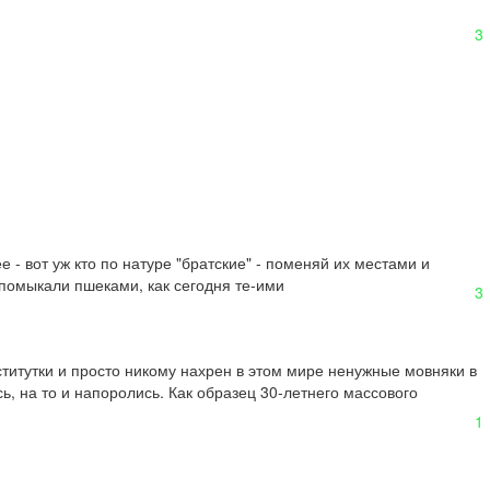
3
 - вот уж кто по натуре "братские" - поменяй их местами и 
 помыкали пшеками, как сегодня те-ими
3
ститутки и просто никому нахрен в этом мире ненужные мовняки в 
, на то и напоролись. Как образец 30-летнего массового 
1