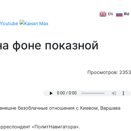
EN
RU
на фоне показной
Просмотров: 2353
 внешне безоблачные отношения с Киевом, Варшава
орреспондент «ПолитНавигатора».