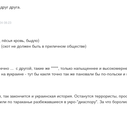
друг друга.
24 08:23
, пёсья кровь, быдло)

ie (скот не должен быть в приличном обществе)
о ...  с другой, такие же *****, только напыщеннее и высокомернее
на вукраине - тут бы какля точно так же пановали бы по-польски и
и, так закончится и украинская история. Останутся террористы, про
или по тараканьи разбежавшиеся в укро-"диаспору". За что боролись