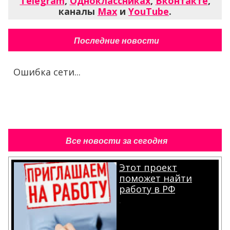
Telegram
,
Одноклассниках
,
Вконтакте
,
каналы
Max
и
YouTube
.
Последние новости
Ошибка сети...
Все новости за сегодня
Этот проект
поможет найти
работу в РФ
.