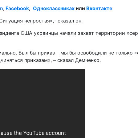
am
,
Facebook
,
Одноклассниках
или
Вконтакте
Ситуация непростая»,- сказал он.
езидента США украинцы начали захват территории «се
льно. Был бы приказ – мы бы освободили не только «с
иняться приказам», – сказал Демченко.