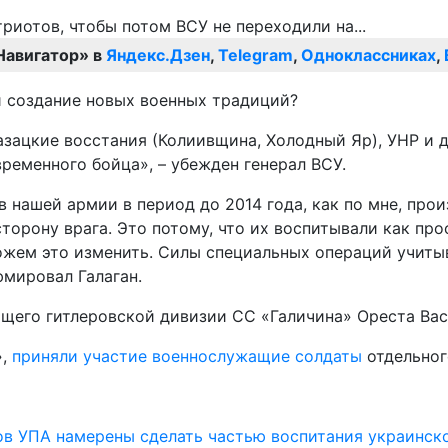
Навигатор» в
Яндекс.Дзен
,
Telegram
,
Одноклассниках
,
и создание новых военных традиций?
азацкие восстания (Колиивщина, Холодный Яр), УНР и д
ременного бойца», – убежден генерал ВСУ.
 нашей армии в период до 2014 года, как по мне, про
орону врага. Это потому, что их воспитывали как про
можем это изменить. Силы специальных операций учиты
мировал Галаган.
щего гитлеровской дивизии СС «Галичина» Ореста Вас
»,
приняли участие военнослужащие солдаты
отдельног
ов УПА намерены сделать частью воспитания украинск