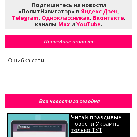
Подпишитесь на новости
«ПолитНавигатор» в
Яндекс.Дзен
,
Telegram
,
Одноклассниках
,
Вконтакте
,
каналы
Max
и
YouTube
.
Последние новости
Ошибка сети...
Все новости за сегодня
Читай правдивые
новости Украины
только ТУТ
.