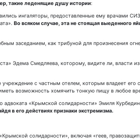
ер, такие леденящие душу истории
:
авились ингаляторы, предоставленные ему врачами СИЗ
фата».
Во всяком случае, эта не стоящая выеденного яй
ебным заседанием, как трибуной для произнесения огн
ста» Эдема Смедляева, которому, видите ли, власти и
учреждение с частным отелем, которым владеет его су
 иметь возможность хомячить тонкую пищу в любое вр
го адвоката «Крымской солидарности» Эмиля Курбедин
айдя в его действиях признаки экстремизма.
 «Крымской солидарности», включая «геев, правозащи