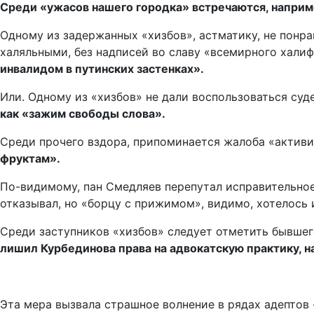
Среди «ужасов нашего городка» встречаются, наприм
Одному из задержанных «хизбов», астматику, не понр
халяльными, без надписей во славу «всемирного хали
инвалидом в путинских застенках».
Или. Одному из «хизбов» не дали воспользоваться суд
как «зажим свободы слова».
Среди прочего вздора, припоминается жалоба «активи
фруктам».
По-видимому, пан Смедляев перепутал исправительное 
отказывал, но «борцу с прижимом», видимо, хотелось
Среди заступников «хизбов» следует отметить бывше
лишил Курбединова права на адвокатскую практику, н
Эта мера вызвала страшное волнение в рядах адептов