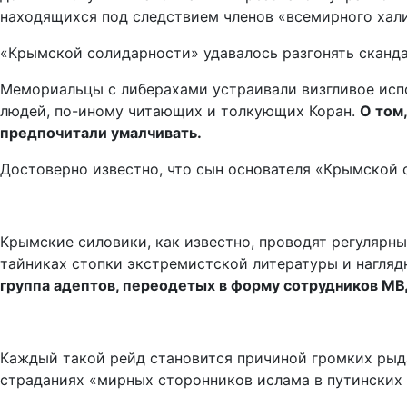
находящихся под следствием членов «всемирного хал
«Крымской солидарности» удавалось разгонять сканд
Мемориальцы с либерахами устраивали визгливое испо
людей, по-иному читающих и толкующих Коран.
О том
предпочитали умалчивать.
Достоверно известно, что сын основателя «Крымской с
Крымские силовики, как известно, проводят регулярн
тайниках стопки экстремистской литературы и нагляд
группа адептов, переодетых в форму сотрудников МВД 
Каждый такой рейд становится причиной громких ры
страданиях «мирных сторонников ислама в путинских 