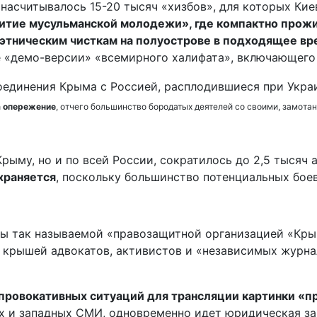
насчитывалось 15-20 тысяч «хизбов», для которых Кие
итие мусульманской молодежи», где компактно прожи
 этническим чисткам на полуострове в подходящее вр
е «демо-версии» «всемирного халифата», включающего
а опережение
, отчего большинство бородатых деятелей со своими, замота
Крыму, но и по всей России, сократилось до 2,5 тысяч 
храняется
, поскольку большинство потенциальных боев
ы так называемой «правозащитной организацией «Кры
ё крышей адвокатов, активистов и «независимых журна
провокативных ситуаций для трансляции картинки «пр
х и западных СМИ, одновременно идет юридическая з