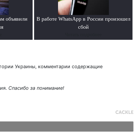
ам объявили
В работе WhatsApp в России произошел
ия
сбой
е
Читать подробнее
тории Украины, комментарии содержащие
ния.
Спасибо за понимание!