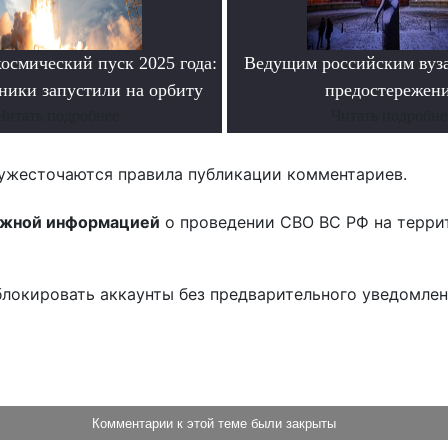
осмический пуск 2025 года:
Ведущим российским вуз
ники запустили на орбиту
предостережен
Читать подробнее
Читать подробне
ужесточаются правила публикации комментариев.
ожной информацией
о проведении СВО ВС РФ на терри
блокировать аккаунты без предварительного уведомле
!
Комментарии к этой теме были закрыты