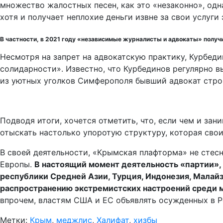
множество жалостных песен, как это «незаконно», одн
хотя и получает неплохие деньги извне за свои услуги
В частности, в 2021 году «независимые журналисты и адвокаты» получ
Несмотря на запрет на адвокатскую практику, Курбеди
солидарности». Известно, что Курбединов регулярно в
из уютных уголков Симферополя бывший адвокат строи
Подводя итоги, хочется отметить, что, если чем и за
отыскать настолько упоротую структуру, которая сво
В своей деятельности, «Крымская плафторма» не стесн
Европы.
В настоящий момент деятельность «партии», 
республики Средней Азии, Турция, Индонезия, Малайз
распространению экстремистских настроений среди 
впрочем, властям США и ЕС объявлять осужденных в Р
Метки:
Крым
,
меджлис
,
Халифат
,
хизбы