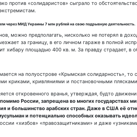
ако против «солидаристов» сыграло то обстоятельство
 экстремистам.
или через МИД Украины 7 млн рублей на свою подрывную деятельность.
нов, можно предполагать, нисколько не потерял в дох
ыезжает за границу, в его личном гараже в полной исп
т хибару площадью 400 кв. м. За правду страдает, в 
нимается на полуострове «Крымская солидарность», то
ими криками, кривляниями и постановочными плясками
яется откровенного вранья, утверждая, будто движени
помимо России, запрещена во многих государствах ми
ия и большинство арабских стран. Даже в США её отн
мусульман и потенциально способных оказывать идео
оссии «хизбов» «правозащитниками» и даже «узниками