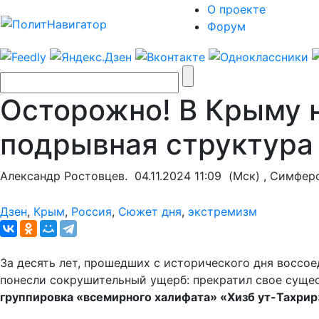
О проекте
Форум
Осторожно! В Крыму 
подрывная структура
Александр Ростовцев.
04.11.2024 11:09
(Мск) , Симфер
Дзен
,
Крым
,
Россия
,
Сюжет дня
,
экстремизм
За десять лет, прошедших с исторического дня воссо
понесли сокрушительный ущерб: прекратил свое суще
группировка «всемирного халифата» «Хизб ут-Тахрир