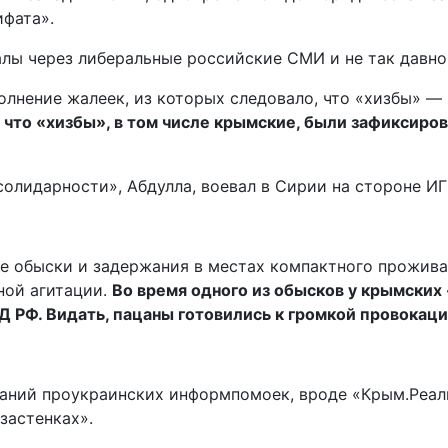
ифата».
алы через либеральные российские СМИ и не так давн
лнение жалеек, из которых следовало, что «хизбы» — 
, что «хизбы», в том числе крымские, были зафиксиро
олидарности», Абдулла, воевал в Сирии на стороне ИГИ
ые обыски и задержания в местах компактного прожива
ной агитации.
Во время одного из обысков у крымских
РФ. Видать, пацаны готовились к громкой провокации,
даний проукраинских информпомоек, вроде «Крым.Реа
застенках».