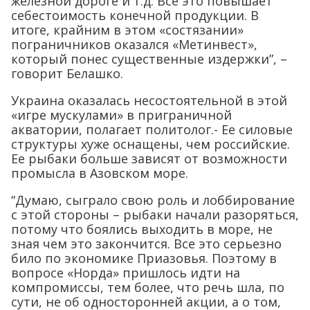
железной дороге и т.д. Все это повышает
себестоимость конечной продукции. В
итоге, крайним в этом «состязании»
пограничников оказался «Метинвест»,
который понес существенные издержки”, –
говорит Белашко.
Украина оказалась несостоятельной в этой
«игре мускулами» в приграничной
акватории, полагает политолог.- Ее силовые
структуры хуже оснащены, чем российские.
Ее рыбаки больше зависят от возможности
промысла в Азовском море.
“Думаю, сыграло свою роль и лоббирование
с этой стороны – рыбаки начали разоряться,
потому что боялись выходить в море, не
зная чем это закончится. Все это серьезно
било по экономике Приазовья. Поэтому в
вопросе «Норда» пришлось идти на
компромиссы, тем более, что речь шла, по
сути, не об односторонней акции, а о том,