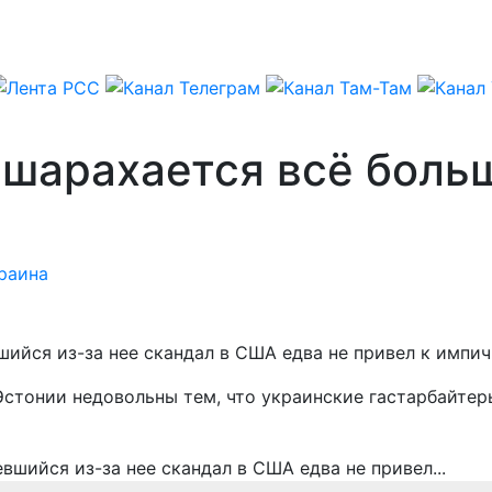
 шарахается всё боль
раина
шийся из-за нее скандал в США едва не привел к импич
в Эстонии недовольны тем, что украинские гастарбайт