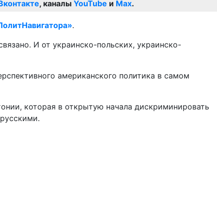
Вконтакте
, каналы
YouTube
и
Max
.
ПолитНавигатора»
.
связано. И от украинско-польских, украинско-
перспективного американского политика в самом
тонии, которая в открытую начала дискриминировать
 русскими.