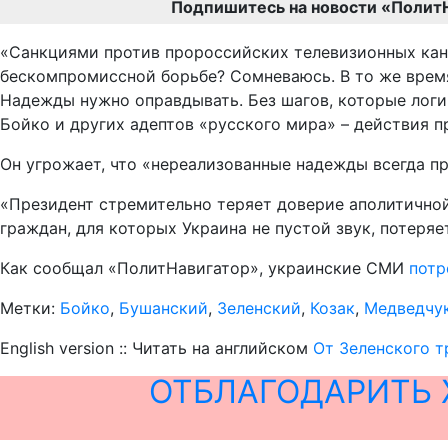
Подпишитесь на новости «Полит
«Санкциями против пророссийских телевизионных кана
бескомпромиссной борьбе? Сомневаюсь. В то же врем
Надежды нужно оправдывать. Без шагов, которые логич
Бойко и других адептов «русского мира» – действия пр
Он угрожает, что «нереализованные надежды всегда п
«Президент стремительно теряет доверие аполитичной 
граждан, для которых Украина не пустой звук, потер
Как сообщал «ПолитНавигатор», украинские СМИ
потр
Метки:
Бойко
,
Бушанский
,
Зеленский
,
Козак
,
Медведчу
English version :: Читать на английском
От Зеленского т
ОТБЛАГОДАРИТЬ 