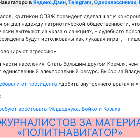
Навигатор» в
Яндекс.Дзен
,
Telegram
,
Одноклассниках
,
лов, критикой ОПЗЖ президент сделал шаг к конфронт
я он дал надежду патриотической общественности, чт
ески вытекают из указа о санкциях, – судебного прес
езидента будут истолкованы как лукавая игра», – пише
ровоцируют агрессию».
части населения. Стать большим другом Кремля, чем М
яет единственный электоральный ресурс. Выбор за Вла
ебовали от президента
«добить внутреннего врага» и 
к
ребуют арестовать Медведчука, Бойко и Козака
ЖУРНАЛИСТОВ ЗА МАТЕРИ
«ПОЛИТНАВИГАТОР»