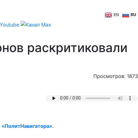
EN
RU
онов раскритиковали
Просмотров: 1873
т
«ПолитНавигатора»
.