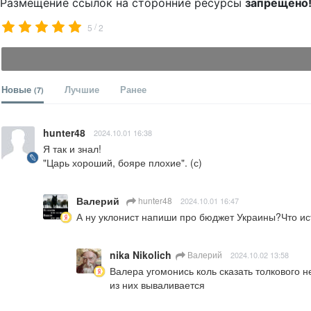
Размещение ссылок на сторонние ресурсы
запрещено
/
5
2
Новые
Лучшие
Ранее
(7)
hunter48
2024.10.01 16:38
Я так и знал!

"Царь хороший, бояре плохие". (с)
Валерий
hunter48
2024.10.01 16:47
А ну уклонист напиши про бюджет Украины?Что ист
nika Nikolich
Валерий
2024.10.02 13:58
Валера угомонись коль сказать толкового н
из них вываливается