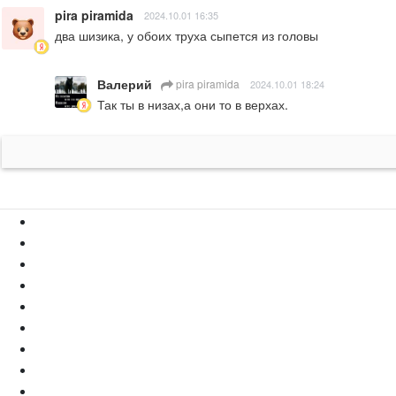
pira piramida
2024.10.01 16:35
два шизика, у обоих труха сыпется из головы
Валерий
pira piramida
2024.10.01 18:24
Так ты в низах,а они то в верхах.