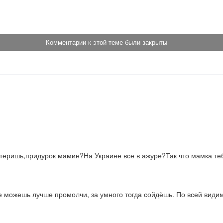
!
Комментарии к этой теме были закрыты
еришь,придурок мамин?На Украине все в ажуре?Так что мамка тебя
е можешь лучше промолчи, за умного тогда сойдёшь. По всей видим