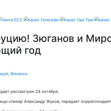
фуцию! Зюганов и Мир
ющий год
ация
,
Финансы
будет рассмотрен 24 октября.
вице-спикер Александр Жуков, передает корреспонден