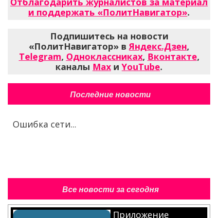
Отблагодарить журналистов за материал
и поддержать «ПолитНавигатор»
.
Подпишитесь на новости
«ПолитНавигатор» в
Яндекс.Дзен
,
Telegram
,
Одноклассниках
,
Вконтакте
,
каналы
Max
и
YouTube
.
Последние новости
Ошибка сети...
Все новости за сегодня
Приложение