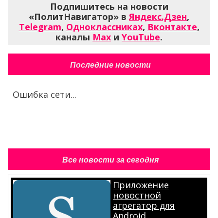
Подпишитесь на новости
«ПолитНавигатор» в
Яндекс.Дзен
,
Telegram
,
Одноклассниках
,
Вконтакте
,
каналы
Max
и
YouTube
.
Последние новости
Ошибка сети...
Все новости за сегодня
Приложение
новостной
агрегатор для
Android