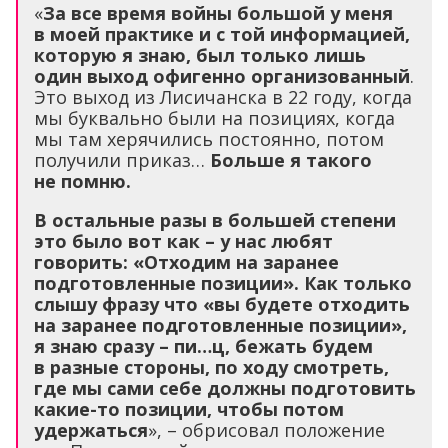
«
За все время войны большой у меня
в моей практике и с той информацией,
которую я знаю, был только лишь
один выход офигенно организованный
.
Это выход из Лисичанска в 22 году, когда
мы буквально были на позициях, когда
мы там херячились постоянно, потом
получили приказ…
Больше я такого
не помню.
В
остальные разы в большей степени
это было вот как
– у нас любят
говорить: «Отходим на заранее
подготовленные
позиции
». Как т
олько
слышу фразу что
«
вы будете отходить
на заранее подготовленные позиции
»,
я знаю сразу
– пи…ц,
бежать будем
в разные стороны
,
по ходу смотреть
,
где мы сами себе дол
жны
подготовить
какие-то п
озиции, чтобы потом
удержаться
», – обрисовал положение