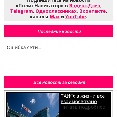
Подпишитесь на новости
«ПолитНавигатор» в
Яндекс.Дзен
,
Telegram
,
Одноклассниках
,
Вконтакте
,
каналы
Max
и
YouTube
.
Последние новости
Ошибка сети...
Все новости за сегодня
ТАИФ: в жизни все
взаимосвязано
Читать подробнее