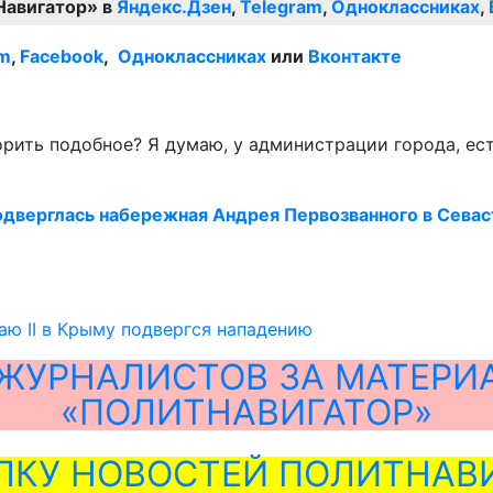
Навигатор» в
Яндекс.Дзен
,
Telegram
,
Одноклассниках
,
am
,
Facebook
,
Одноклассниках
или
Вконтакте
рить подобное? Я думаю, у администрации города, ест
одверглась набережная Андрея Первозванного в Сева
ю II в Крыму подвергся нападению
ЖУРНАЛИСТОВ ЗА МАТЕРИ
«ПОЛИТНАВИГАТОР»
ЛКУ НОВОСТЕЙ ПОЛИТНАВИ