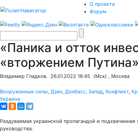
О проекте
Форум
«Паника и отток инве
«вторжением Путина
Владимир Гладков.
26.01.2022 18:45
(Мск) , Москва
Вооруженные силы
,
Дзен
,
Донбасс
,
Запад
,
Конфликт
,
Кр
Украина
Раздуваемая украинской пропагандой и подхваченная
руководства.