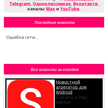
Telegram
,
Одноклассниках
,
Вконтакте
,
каналы
Max
и
YouTube
.
Последние новости
Ошибка сети...
Все новости за сегодня
Новостной
агрегатор для
Android
Скачать в Play
Market