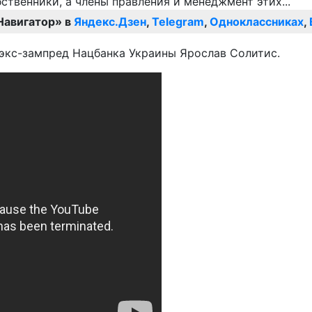
Навигатор» в
Яндекс.Дзен
,
Telegram
,
Одноклассниках
,
 экс-зампред Нацбанка Украины Ярослав Солитис.