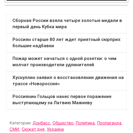
Категории:
Донбасс
,
Общество
,
Политика
,
Пропаганда
,
СМИ
,
Сюжет дня
,
Украина