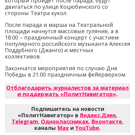
который пройдет после парада, будут
двигаться по улице Коцюбинского со
стороны Театра кукол.
После парада и марша на Театральной
площади начнутся массовые гуляния, а в
18.00 – праздничный концерт с участием
популярного российского музыканта Алексея
Поддубного (Джанго) и местных
коллективов.
Закончатся мероприятия по случаю Дня
Победы в 21.00 праздничным фейерверком.
Отблагодарить журналистов за материал
и поддержать «ПолитНавигатор»
.
Подпишитесь на новости
«ПолитНавигатор» в
Яндекс.Дзен
,
Telegram
,
Одноклассниках
,
Вконтакте
,
каналы
Max
и
YouTube
.