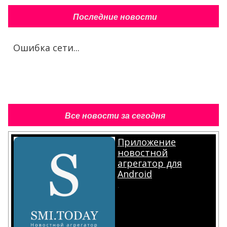
Последние новости
Ошибка сети...
Все новости за сегодня
Приложение
новостной
агрегатор для
Android
.