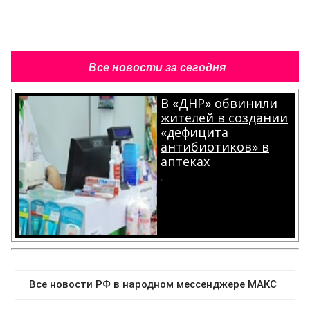
Все новости за сегодня
В «ДНР» обвинили
жителей в создании
«дефицита
антибиотиков» в
аптеках
.