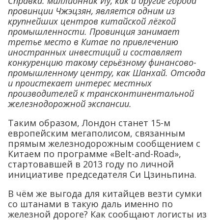
Справка: миллионник Иу, как и другие города
провинции Чжэцзян, является одним из
крупнейших центров китайской лёгкой
промышленности. Провинция занимает
третье место в Китае по привлечению
иностранных инвестиций и составляет
конкуренцию такому серьёзному финансово-
промышленному центру, как Шанхай. Отсюда
и проистекает интерес местных
производителей к трансконтинентальной
железнодорожной экспансии.
Таким образом, Лондон станет 15-м
европейским мегаполисом, связанным
прямым железнодорожным сообщением с
Китаем по программе «Belt-аnd-Road»,
стартовавшей в 2013 году по личной
инициативе председателя Си Цзиньпина.
В чём же выгода для китайцев везти сумки
со штанами в такую даль именно по
железной дороге? Как сообщают логисты из