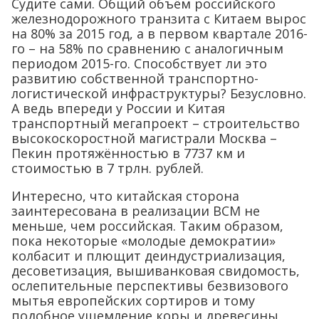
Судите сами. Общий объём российского
железнодорожного транзита с Китаем вырос
на 80% за 2015 год, а в первом квартале 2016-
го – на 58% по сравнению с аналогичным
периодом 2015-го. Способствует ли это
развитию собственной транспортно-
логистической инфраструктуры? Безусловно.
А ведь впереди у России и Китая
транспортный мегапроект – строительство
высокоскоростной магистрали Москва –
Пекин протяжённостью в 7737 км и
стоимостью в 7 трлн. рублей.
Интересно, что китайская сторона
заинтересована в реализации ВСМ не
меньше, чем российская. Таким образом,
пока некоторые «молодые демократии»
колбасит и плющит деиндустриализация,
десоветизация, вышиванковая свидомость,
ослепительные перспективы безвизового
мытья европейских сортиров и тому
подобное ущемление коры и древесины