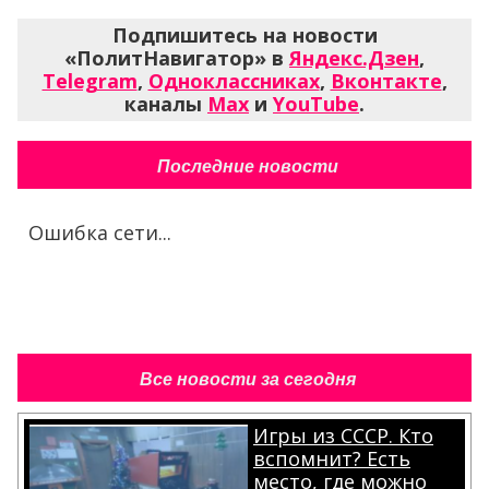
Подпишитесь на новости
«ПолитНавигатор» в
Яндекс.Дзен
,
Telegram
,
Одноклассниках
,
Вконтакте
,
каналы
Max
и
YouTube
.
Последние новости
Ошибка сети...
Все новости за сегодня
Игры из СССР. Кто
вспомнит? Есть
место, где можно