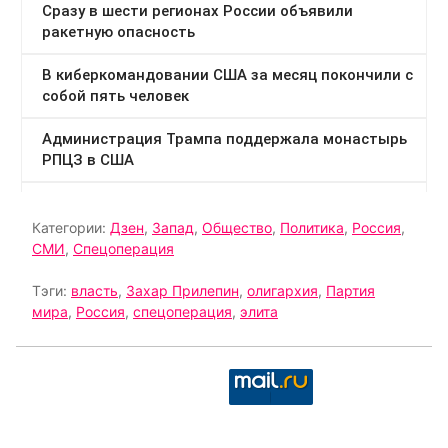
Категории:
Дзен
,
Запад
,
Общество
,
Политика
,
Россия
,
СМИ
,
Спецоперация
Тэги:
власть
,
Захар Прилепин
,
олигархия
,
Партия
мира
,
Россия
,
спецоперация
,
элита