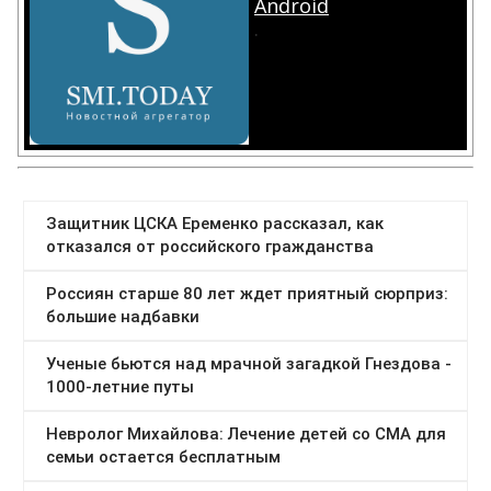
Android
.