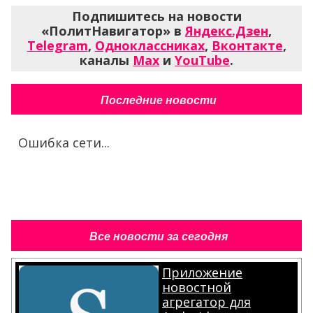
Подпишитесь на новости
«ПолитНавигатор» в
Яндекс.Дзен
,
Telegram
,
Одноклассниках
,
Вконтакте
,
каналы
Max
и
YouTube
.
Последние новости
Ошибка сети...
Все новости за сегодня
Приложение
новостной
агрегатор для