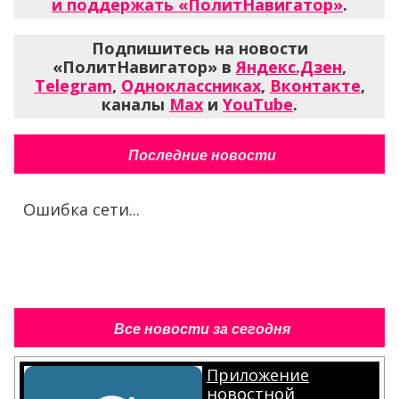
и поддержать «ПолитНавигатор»
.
Подпишитесь на новости
«ПолитНавигатор» в
Яндекс.Дзен
,
Telegram
,
Одноклассниках
,
Вконтакте
,
каналы
Max
и
YouTube
.
Последние новости
Ошибка сети...
Все новости за сегодня
Приложение
новостной