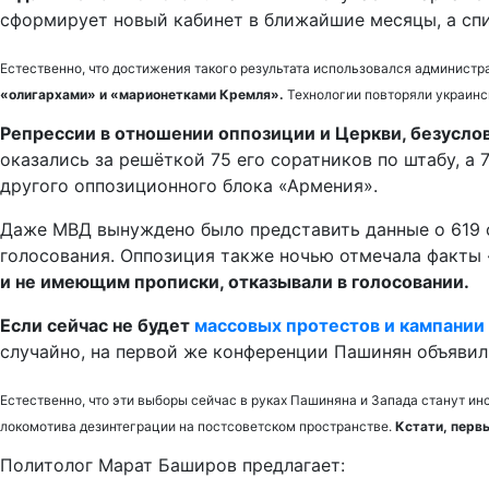
сформирует новый кабинет в ближайшие месяцы, а спик
Естественно, что достижения такого результата использовался администр
«олигархами» и «марионетками Кремля».
Технологии повторяли украинск
Репрессии в отношении оппозиции и Церкви, безусло
оказались за решёткой 75 его соратников по штабу, 
другого оппозиционного блока «Армения».
Даже МВД вынуждено было представить данные о 619 
голосования. Оппозиция также ночью отмечала факты
и не имеющим прописки, отказывали в голосовании.
Если сейчас не будет
массовых протестов и кампании
случайно, на первой же конференции Пашинян объявил
Естественно, что эти выборы сейчас в руках Пашиняна и Запада станут инс
локомотива дезинтеграции на постсоветском пространстве.
Кстати, перв
Политолог Марат Баширов предлагает: