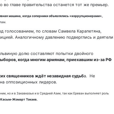
 во главе правительства останется тот же премьер.
вная машина, когда соперники объявлялись «коррупционерами»,
лам.
ред голосованием, по словам Самвела Карапетяна,
лицией. Аналогичному давлению подверглись и деятели
 львиную долю составляют попытки двойного
выборов, когда многим армянам, приехавшим из-за РФ
их священников ждёт незавидная судьб
а. Не
 на оппозиционных лидеров.
и, но и в Закавказье и в Средней Азии, так как Ереван выполняет роль
о Касым-Жомарт Токаев.