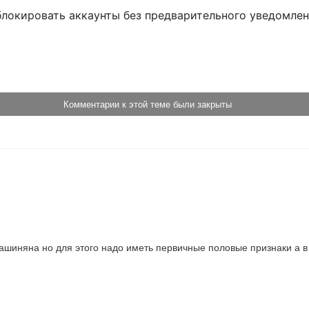
блокировать аккаунты без предварительного уведомле
!
Комментарии к этой теме были закрыты
шиняна но для этого надо иметь первичные половые признаки а в