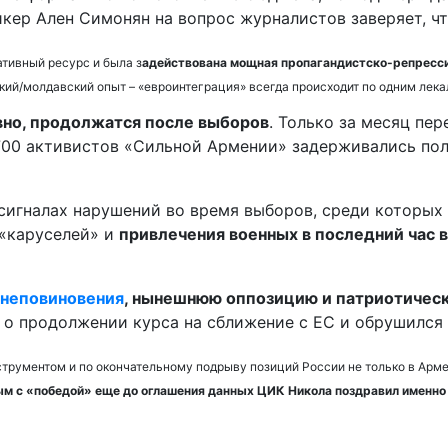
ер Ален Симонян на вопрос журналистов заверяет, что
ативный ресурс и была з
адействована мощная пропагандистско-репресси
ий/молдавский опыт – «евроинтеграция» всегда происходит по одним лека
вно, продолжатся после выборов
. Только за месяц пе
а 700 активистов «Сильной Армении» задерживались по
сигналах нарушений во время выборов, среди которых
 «каруселей» и
привлечения военных в последний час 
 неповиновения
, нынешнюю оппозицию и патриотическ
 о продолжении курса на сближение с ЕС и обрушился
трументом и по окончательному подрыву позиций России не только в Армени
ым с «победой» еще до оглашения данных ЦИК Никола поздравил именн