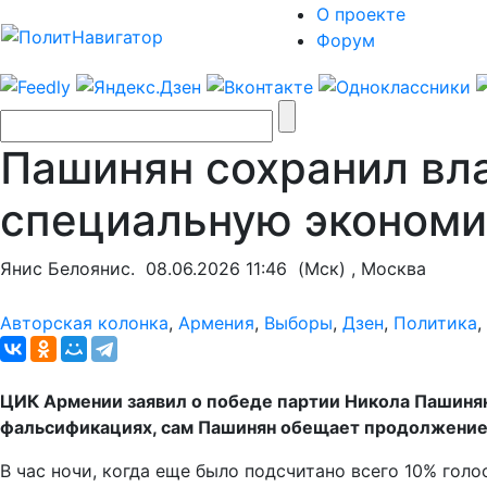
О проекте
Форум
Пашинян сохранил вла
специальную эконом
Янис Белоянис.
08.06.2026 11:46
(Мск) , Москва
Авторская колонка
,
Армения
,
Выборы
,
Дзен
,
Политика
,
ЦИК Армении заявил о победе партии Никола Пашинян
фальсификациях, сам Пашинян обещает продолжение к
В час ночи, когда еще было подсчитано всего 10% го