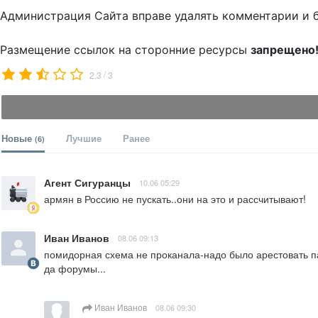
Администрация Сайта вправе удалять комментарии и 
Размещение ссылок на сторонние ресурсы
запрещено
/
2.3
3
Новые
Лучшие
Ранее
(6)
Агент Сигуранцы
10.06 05:29
армян в Россию не пускать..они на это и рассчитывают!
Иван Иванов
08.06 09:13
помидорная схема не проканала-надо было арестовать па
да форумы...
Иван Иванов
08.06 09:30