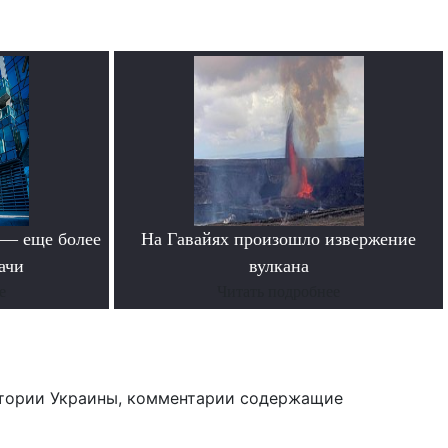
 — еще более
На Гавайях произошло извержение
ачи
вулкана
е
Читать подробнее
тории Украины, комментарии содержащие