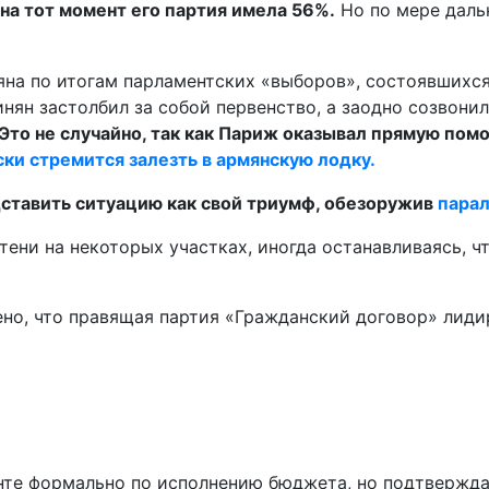
на тот момент его партия имела 56%.
Но по мере даль
нян застолбил за собой первенство, а заодно созвон
Это не случайно, так как Париж оказывал прямую пом
ски стремится залезть в армянскую лодку.
ставить ситуацию как свой триумф, обезоружив
парал
ени на некоторых участках, иногда останавливаясь, ч
ено, что правящая партия «Гражданский договор» лиди
те формально по исполнению бюджета, но подтверждае