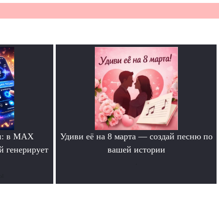
и: в MAX
Удиви её на 8 марта — создай песню по
й генерирует
вашей истории
.
ты