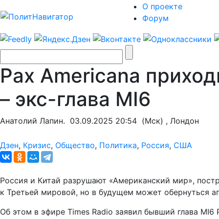
О проекте
Форум
Pax Americana приход
– экс-глава MI6
Анатолий Лапин.
03.09.2025 20:54
(Мск) , Лондон
Дзен
,
Кризис
,
Общество
,
Политика
,
Россия
,
США
Россия и Китай разрушают «Американский мир», пост
к Третьей мировой, но в будущем может обернуться а
Об этом в эфире Times Radio заявил бывший глава MI6