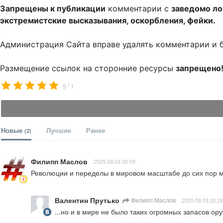
Запрещены к публикации
комментарии с
заведомо л
экстремистские высказывания, оскорбления, фейки.
Администрация Сайта вправе удалять комментарии и 
Размещение ссылок на сторонние ресурсы
запрещено
/
5
1
Новые
Лучшие
Ранее
(2)
Филипп Маслов
2025.09.03 20:09
Революции и переделы в мировом масштабе до сих пор 
Валентин Прутько
Филипп Маслов
2025.09.03 20:2
...но и в мире не было таких огромных запасов ор