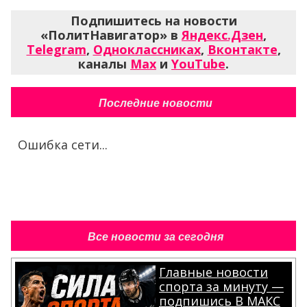
Подпишитесь на новости
«ПолитНавигатор» в
Яндекс.Дзен
,
Telegram
,
Одноклассниках
,
Вконтакте
,
каналы
Max
и
YouTube
.
Последние новости
Ошибка сети...
Все новости за сегодня
Главные новости
спорта за минуту —
подпишись В МАКС