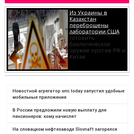
Из Украины в
Казахстан
переброшены
лаборатории США
готовить
биологическое
оружие против РФ и
Китая