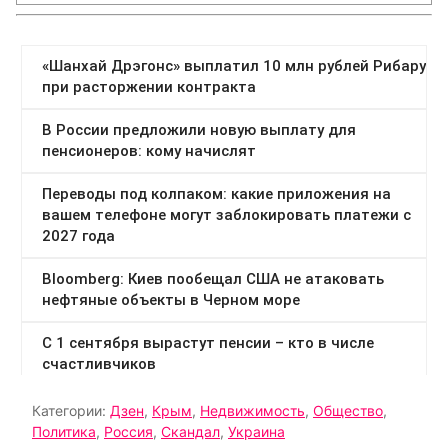
Категории:
Дзен
,
Крым
,
Недвижимость
,
Общество
,
Политика
,
Россия
,
Скандал
,
Украина