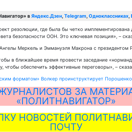
Навигатор» в
Яндекс.Дзен
,
Telegram
,
Одноклассниках
,
ект резолюции, где была бы четко имплементирована 
вета безопасности ООН. Это ключевая позиция», – ска
и Ангелы Меркель и Эммануэля Макрона с президентом
тобы в ближайшее время провести заседание «норманд
, чтобы обеспечить эффективные переговоры», – сказ
ским форматом» Волкер проинструктирует Порошенко,
ЖУРНАЛИСТОВ ЗА МАТЕРИ
«ПОЛИТНАВИГАТОР»
ЛКУ НОВОСТЕЙ ПОЛИТНАВИ
ПОЧТУ