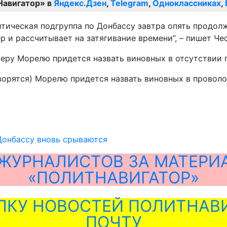
Навигатор» в
Яндекс.Дзен
,
Telegram
,
Одноклассниках
,
литическая подгруппа по Донбассу завтра опять продол
р и рассчитывает на затягивание времени”, – пишет Че
еру Морелю придется назвать виновных в отсутствии 
оворятся) Морелю придется назвать виновных в проволоч
Донбассу вновь срываются
ЖУРНАЛИСТОВ ЗА МАТЕРИ
«ПОЛИТНАВИГАТОР»
ЛКУ НОВОСТЕЙ ПОЛИТНАВИ
ПОЧТУ