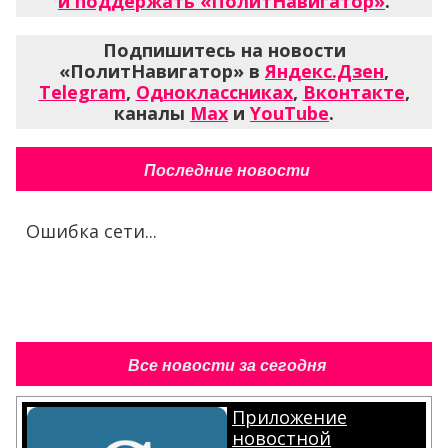
и поддержать «ПолитНавигатор»
.
Подпишитесь на новости
«ПолитНавигатор» в
Яндекс.Дзен
,
Telegram
,
Одноклассниках
,
Вконтакте
,
каналы
Max
и
YouTube
.
Последние новости
Ошибка сети...
Все новости за сегодня
Приложение
новостной