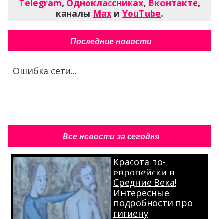
Telegram
,
Одноклассниках
,
Вконтакте
,
каналы
Max
и
YouTube
.
Последние новости
Ошибка сети...
Все новости за сегодня
Красота по-
европейски в
Средние Века!
Интересные
подробности про
гигиену