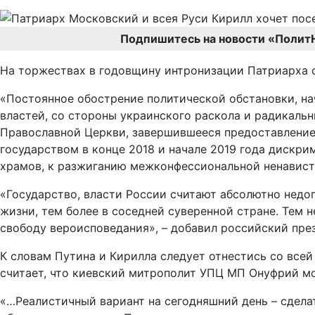
Подпишитесь на новости «Полит
На торжествах в годовщину интронизации Патриарха о
«Постоянное обострение политической обстановки, на
властей, со стороны украинского раскола и радикаль
Православной Церкви, завершившееся предоставлением
государством в конце 2018 и начале 2019 года дискри
храмов, к разжиганию межконфессиональной ненависти
«Государство, власти России считают абсолютно нед
жизни, тем более в соседней суверенной стране. Тем н
свободу вероисповедания», – добавил российский през
К словам Путина и Кирилла следует отнестись со все
считает, что киевский митрополит УПЦ МП Онуфрий мо
«…Реалистичный вариант на сегодняшний день – сдела