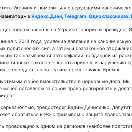
Навигатор» в
Яндекс.Дзен
,
Telegram
,
Одноклассниках
,
 церковном расколе на Украине говорил и президент 
чиная с 2014 года, усиление давления на каноническ
ных политических сил, а затем и беззаконное вторжен
 им так называемой автокефалии, созданной из раско
минационных законов – все это привело к нарушению п
», – передает слова Путина пресс-служба Кремля.
опустимым любое вмешательство в церковные дела. Мы
е менее оставляем за собой право реагировать и делать
идент.
й серьезностью, предостерег Вадим Денисенко, депута
жет обратиться к РФ с призывом о защите православн
ть провокацию в одном из регионов (наиболее подгото