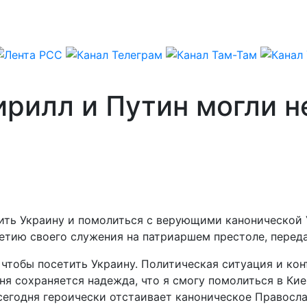
ирилл и Путин могли н
ить Украину и помолиться с верующими канонической 
етию своего служения на патриаршем престоле, перед
, чтобы посетить Украину. Политическая ситуация и к
еня сохраняется надежда, что я смогу помолиться в К
егодня героически отстаивает каноническое Православ