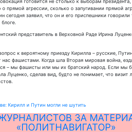
овокация готовится не столько к выборам президента, 
 о прямой агрессии, сколько о запугивании прямой агр
н сегодня заявил, что он и его приспешники говорили 
 блоге.
ентский представитель в Верховной Раде Ирина Луцен
вопрос к вероятному приезду Кирилла – русские, Путин
т нас фашистами. Когда шла Вторая мировая война, езд
я – мы фашисты или мы их братский народ. Если мы бр
ала Луценко, сделав вид, будто не понимает, что визит
стов.
ве: Кирилл и Путин могли не шутить
ЖУРНАЛИСТОВ ЗА МАТЕРИ
«ПОЛИТНАВИГАТОР»