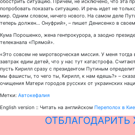
обострить ситуацию. Причем, не исключено, что эта пр
попробовать показать ситуацию. И речь идет не только
мир. Одним словом, ничего нового. На самом деле Пути
теперь должен… Онуфрий», – пишет Денисенко в своем
Кума Порошенко, жена генпрокурора, а заодно презид
телеканала «Прямой».
«Это совсем не миротворческая миссия. У меня тогда 
завтрак едим детей, что у нас тут катастрофа. Считаю
пусть Кирилл сразу с президентом Путиным определитс
мы фашисты, то чего ты, Кирилл, к нам едешь?» – сказ
очищения Матери городов русских от украинских наци
Метки:
Автокефалия
English version :: Читать на английском
Переполох в Кие
ОТБЛАГОДАРИТЬ 