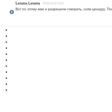
Lеrаnа Lеrаnа
2023.12.05 19:07
Вот по этому вам и разрешили говорить, сняв цензуру. По