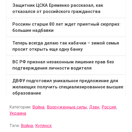
Категории:
Война
,
Вооруженные силы
,
Дзен
,
Россия
,
Украина
Тэги:
Война
,
Купянск