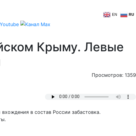
EN
RU
ийском Крыму. Левые
и
Просмотров: 1359
 вхождения в состав России забастовка.
ты.