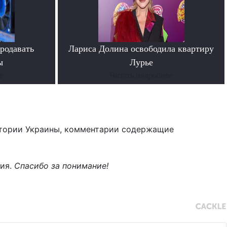
родавать
Лариса Долина освободила квартиру
ы
Лурье
е
Читать подробнее
тории Украины, комментарии содержащие
ния.
Спасибо за понимание!