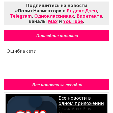
Подпишитесь на новости
«ПолитНавигатор» в
Яндекс.Дзен
,
Telegram
,
Одноклассниках
,
Вконтакте
,
каналы
Max
и
YouTube
.
Последние новости
Ошибка сети...
Все новости за сегодня
Все новости в
одном приложении
Скачай из Play