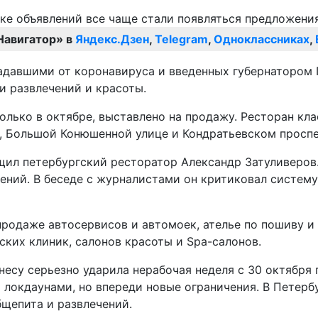
Навигатор» в
Яндекс.Дзен
,
Telegram
,
Одноклассниках
,
радавшими от коронавируса и введенных губернатором
и развлечений и красоты.
только в октябре, выставлено на продажу. Ресторан кл
, Большой Конюшенной улице и Кондратьевском проспе
л петербургский ресторатор Александр Затуливеров. 
чений. В беседе с журналистами он критиковал систем
продаже автосервисов и автомоек, ателье по пошиву и
ких клиник, салонов красоты и Spa-салонов.
есу серьезно ударила нерабочая неделя с 30 октября п
 локдаунами, но впереди новые ограничения. В Петерб
щепита и развлечений.