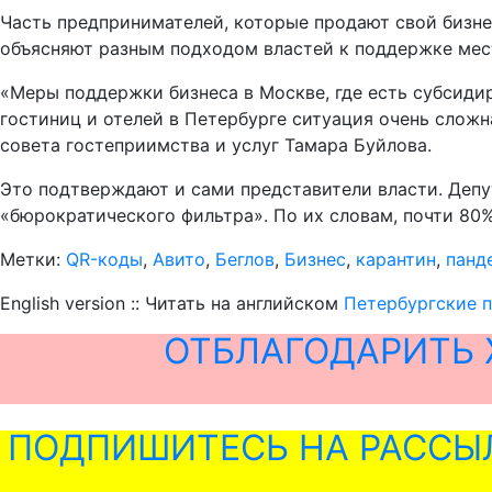
Часть предпринимателей, которые продают свой бизнес
объясняют разным подходом властей к поддержке мест
«Меры поддержки бизнеса в Москве, где есть субсиди
гостиниц и отелей в Петербурге ситуация очень сложн
совета гостеприимства и услуг Тамара Буйлова.
Это подтверждают и сами представители власти. Депу
«бюрократического фильтра». По их словам, почти 8
Метки:
QR-коды
,
Авито
,
Беглов
,
Бизнес
,
карантин
,
панд
English version :: Читать на английском
Петербургские п
ОТБЛАГОДАРИТЬ 
ПОДПИШИТЕСЬ НА РАССЫ