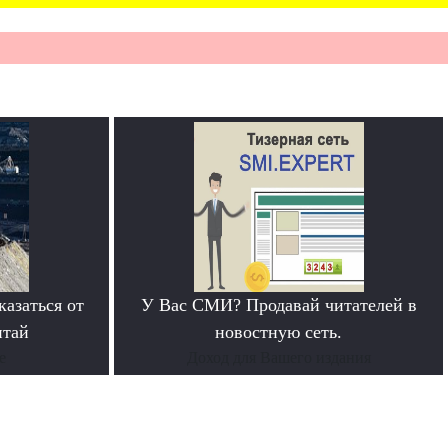
азаться от
У Вас СМИ? Продавай читателей в
итай
новостную сеть.
е
Доход для Вашего издания