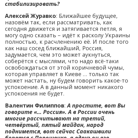
стабилизировать?
Алексей Журавко
: Ближайшее будущее,
назовём так, если рассматривать, как
сегодня движется и затягивается петля, я
могу одно сказать – идёт к расколу Украины
полностью, к расчленению её. И после того
как наш сосед ближайший, Россия,
задумается, чем это может аукнуться,
соберётся с мыслями, что надо всё-таки
освобождаться от этой коричневой чумы,
которая управляет в Киеве … только так
может настать, ну будем говорить какое-то
успокоение. А в данный момент никакого
успокоения не будет.
Валентин Филиппов
:
А простите, вот Вы
говорите «… Россия». А в России очень
многие рассчитывают на третий,
четвёртый, пятый майдан, народ
поднимется, вот сейчас Саакашвили
борется с Порошенко, а вдруг он его